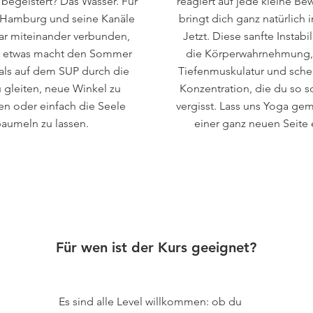
begeistert? Das Wasser. Für
reagiert auf jede kleine B
 Hamburg und seine Kanäle
bringt dich ganz natürlich 
ar miteinander verbunden,
Jetzt. Diese sanfte Instabil
 etwas macht den Sommer
die Körperwahrnehmung, 
als auf dem SUP durch die
Tiefenmuskulatur und schen
u gleiten, neue Winkel zu
Konzentration, die du so sc
n oder einfach die Seele
vergisst. Lass uns Yoga ge
aumeln zu lassen.
einer ganz neuen Seite 
Für wen ist der Kurs geeignet?
Es sind alle Level willkommen: ob du