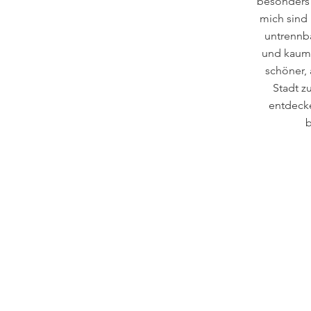
besonders 
mich sind
untrennb
und kaum
schöner, 
Stadt z
entdecke
b