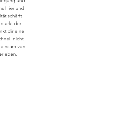
ewegung und
ins Hier und
ität schärft
stärkt die
kt dir eine
hnell nicht
meinsam von
erleben.